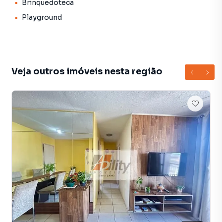
tradicionais. Já vendemos e locamos diversos imóveis em
Brinquedoteca
Cuiabá, especialmente em JARDIM DAS AMÉRICAS. Isso
Playground
porque temos uma equipe de marketing digital focada em
produzir campanhas específicas para Cuiabá, o que
aumenta muito o número de contatos interessados e
tendo como consequência uma maior chance de vender ou
alugar seu imóvel mais rápido. Contamos também com um
Veja outros imóveis nesta região
time de programadores, corretores treinados e uma
central de atendimento preparada para atender
proprietários e inquilinos.