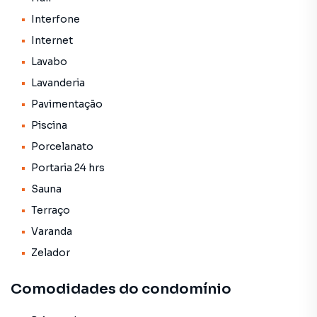
de Cuiabá. Aqui você encontra milhares de ofertas para
Interfone
encontrar o imóvel que mais combina com seu estilo de
Internet
vida.
Lavabo
Negocie seu imóvel de forma totalmente online, com
Lavanderia
segurança e tranquilidade. Na Ability Imóveis Ltda você
Pavimentação
consegue comprar ou alugar um imóvel em Cuiabá mesmo
não estando na cidade e com a praticidade de fazer tudo
Piscina
online, direto do seu computador ou smartphone. Nós
Porcelanato
criamos soluções inovadoras para simplificar a relação de
Portaria 24 hrs
proprietários, inquilinos e compradores com o mercado
imobiliário.
Sauna
Terraço
Anuncie seu imóvel! É fácil, rápido e gratuito! A Ability
Varanda
Imóveis Ltda é uma imobiliária digital com imóveis em
diversas cidades do Brasil, incluindo Cuiabá.
Zelador
Na Ability Imóveis Ltda você consegue vender ou alugar
Comodidades do condomínio
seu imóvel muito mais rápido do que em imobiliárias