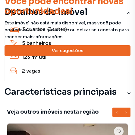
Você pode encontrar novas
oportunidades!
Detalhes do imóvel
Este imóvel não está mais disponível, mas você pode
3
quartos
(3 suítes)
conferir outros em nosso site ou deixar seu contato para
receber mais informações.
5
banheiros
Ver sugestões
123 m²
útil
2
vagas
Características principais
Armário Suíte
Veja outros imóveis nesta região
Churrasqueira
Armário Cozinha