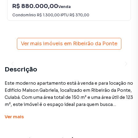
R$ 880.000,00
Venda
Condomínio
R$ 1.300,00
·
IPTU
R$ 370,00
Ver mais imóveis em
Ribeirão da Ponte
Descrição
Este moderno apartamento está à venda e para locação no
Edifício Maison Gabriela, localizado em Ribeirão da Ponte,
Cuiabá. Com uma área total de 150 m² e uma área útil de 123
m², este imóvel é o espaço ideal para quem busca
conforto e praticidade.
Ver
mais
Apresentando 3 suítes, 2 salas e acabamentos de alta
qualidade, este apartamento padrão oferece amplos