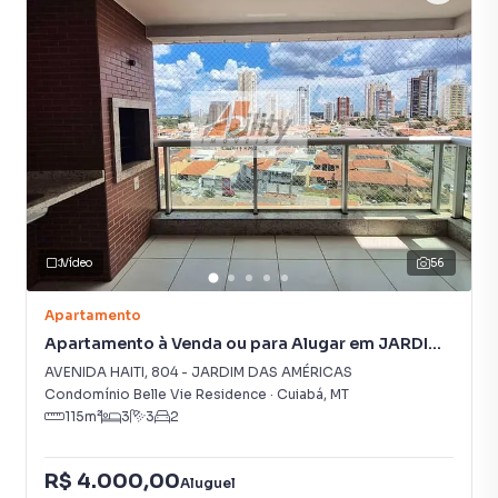
Churrasqueira
Elevador
Vídeo
56
Apartamento
Apartamento à Venda ou para Alugar em JARDIM
DAS AMÉRICAS
AVENIDA HAITI
,
804
-
JARDIM DAS AMÉRICAS
Condomínio Belle Vie Residence
·
Cuiabá
,
MT
115
m²
3
3
2
R$ 4.000,00
Aluguel