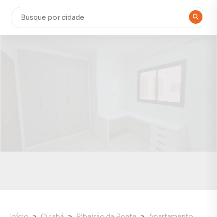
Início
Cuiabá
Ribeirão da Ponte
Apartamento